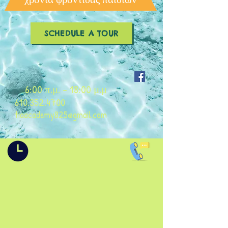
SCHEDULE A TOUR
6:00 π.μ. - 18:00 μ.μ
610.352.4700
tiaacademy825@gmail.com