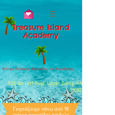
Treasure Island
Academy
Κέντρο Παιδικής Φροντίδας και Εκμάθησης
825 Garrett Road, Upper Darby, PA
19082
Γιορτάζουμε πάνω από 10
χρόνια φροντίδας παιδιών