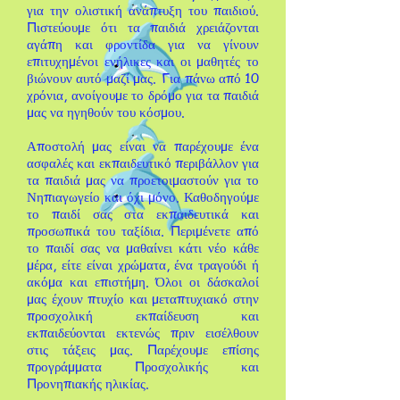
για την ολιστική ανάπτυξη του παιδιού.
Πιστεύουμε ότι τα παιδιά χρειάζονται
αγάπη και φροντίδα για να γίνουν
επιτυχημένοι ενήλικες και οι μαθητές το
βιώνουν αυτό μαζί μας.
Για πάνω από 10
χρόνια, ανοίγουμε το δρόμο για τα παιδιά
μας να ηγηθούν του κόσμου.
Αποστολή μας είναι να παρέχουμε ένα
ασφαλές και εκπαιδευτικό περιβάλλον για
τα παιδιά μας να προετοιμαστούν για το
Νηπιαγωγείο και όχι μόνο. Καθοδηγούμε
το παιδί σας στα εκπαιδευτικά και
προσωπικά του ταξίδια. Περιμένετε από
το παιδί σας να μαθαίνει κάτι νέο κάθε
μέρα, είτε είναι χρώματα, ένα τραγούδι ή
ακόμα και επιστήμη. Όλοι οι δάσκαλοί
μας έχουν πτυχίο και μεταπτυχιακό στην
προσχολική εκπαίδευση και
εκπαιδεύονται εκτενώς πριν εισέλθουν
στις τάξεις μας. Παρέχουμε επίσης
προγράμματα Προσχολικής και
Προνηπιακής ηλικίας.