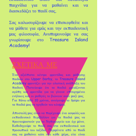
παιχνίδια για να μαθαίνει και να
διασκεδάζει το παιδί σας.
Σας καλωσορίζουμε να επισκεφθείτε και
να μάθετε για εμάς και την εκπαιδευτική
μας φιλοσοφία. Ανυπομονούμε να σας
γνωρίσουμε στο Treasure Island
Academy!
ΣΧΕΤΙΚΑ ΜΕ
Ένα αξιόπιστο κέντρο φροντίδας και μάθησης
παιδιών στο Upper Darby, το Treasure Island
Academy φροντίζει για την ολιστική ανάπτυξη του
παιδιού. Πιστεύουμε ότι τα παιδιά χρειάζονται
αγάπη και φροντίδα για να γίνουν επιτυχημένοι
ενήλικες και οι μαθητές το βιώνουν αυτό μαζί μας.
Για πάνω από 10 χρόνια, ανοίγουμε το δρόμο για
τα παιδιά μας να ηγηθούν του κόσμου.
Αποστολή μας είναι να παρέχουμε ένα ασφαλές και
εκπαιδευτικό περιβάλλον για τα παιδιά μας να
προετοιμαστούν για το Νηπιαγωγείο και όχι μόνο.
Καθοδηγούμε το παιδί σας στα εκπαιδευτικά και
προσωπικά του ταξίδια. Περιμένετε από το παιδί
σας να μαθαίνει κάτι νέο κάθε μέρα, είτε είναι