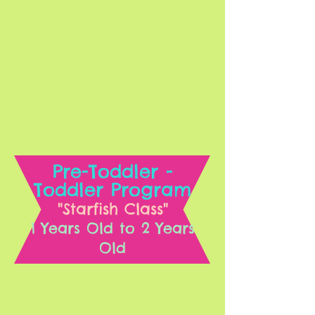
Pre-Toddler -
Toddler Program
"Starfish Class"
1 Years Old to 2 Years
Old