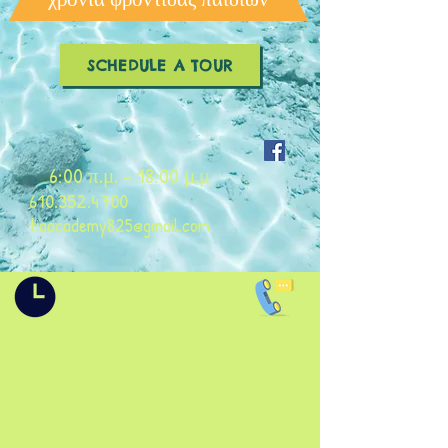
SCHEDULE A TOUR
6:00 π.μ. - 18:00 μ.μ
610.352.4700
tiaacademy825@gmail.com