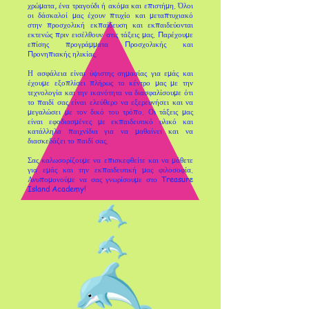
χρώματα, ένα τραγούδι ή ακόμα και επιστήμη. Όλοι
οι δάσκαλοί μας έχουν πτυχίο και μεταπτυχιακό
στην προσχολική εκπαίδευση και εκπαιδεύονται
εκτενώς πριν εισέλθουν στις τάξεις μας. Παρέχουμε
επίσης προγράμματα Προσχολικής και
Προνηπιακής ηλικίας.
Η ασφάλεια είναι ύψιστης σημασίας για εμάς και
έχουμε εξοπλίσει πλήρως το κέντρο μας με την
τεχνολογία και την ικανότητα να διασφαλίσουμε ότι
το παιδί σας είναι ελεύθερο να εξερευνήσει και να
μεγαλώσει με τον δικό του τρόπο. Οι τάξεις μας
είναι εφοδιασμένες με εκπαιδευτικό υλικό και
κατάλληλα παιχνίδια για να μαθαίνει και να
διασκεδάζει το παιδί σας.
Σας καλωσορίζουμε να επισκεφθείτε και να μάθετε
για εμάς και την εκπαιδευτική μας φιλοσοφία.
Ανυπομονούμε να σας γνωρίσουμε στο Treasure
Island Academy!